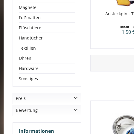
Magnete
Ansteckpin - 
Fußmatten
Inhalt
1 
Plüschtiere
1,50 
Handtücher
Textilien
Uhren
Hardware
Sonstiges
Preis
Bewertung
von
1,20 €
bis
1,50 €
& mehr
& mehr
Informationen