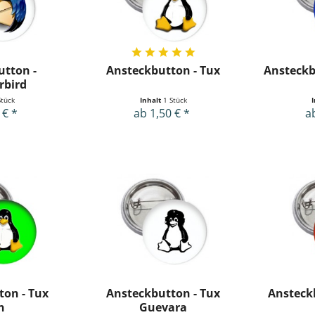
utton -
Ansteckbutton - Tux
Ansteckb
rbird
Stück
Inhalt
1 Stück
 € *
ab 1,50 € *
a
ton - Tux
Ansteckbutton - Tux
Ansteckb
n
Guevara