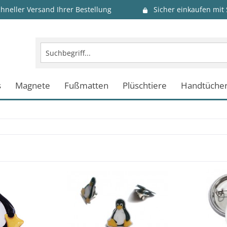
chneller Versand Ihrer Bestellung
Sicher einkaufen mit
s
Magnete
Fußmatten
Plüschtiere
Handtüche