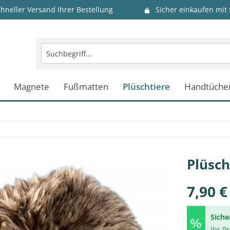
chneller Versand Ihrer Bestellung
Sicher einkaufen mit
Magnete
Fußmatten
Plüschtiere
Handtüche
Plüsch
7,90 €
Siche
Ihr P