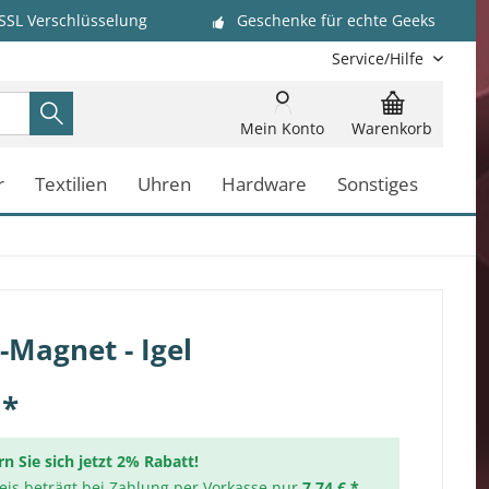
 SSL Verschlüsselung
Geschenke für echte Geeks
Service/Hilfe
Mein Konto
Warenkorb
r
Textilien
Uhren
Hardware
Sonstiges
-Magnet - Igel
 *
rn Sie sich jetzt 2% Rabatt!
reis beträgt bei Zahlung per Vorkasse nur
7,74 € *