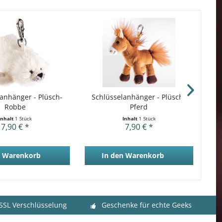
anhänger - Plüsch-
Schlüsselanhänger - Plüsch-
S
Robbe
Pferd
Inhalt
1 Stück
Inhalt
1 Stück
7,90 € *
7,90 € *
Warenkorb
In den
Warenkorb
 SSL Verschlüsselung
Geschenke für echte Geeks