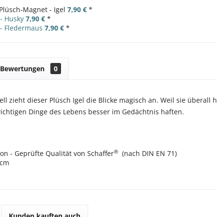
Plüsch-Magnet - Igel
7,90 €
*
- Husky
7,90 €
*
- Fledermaus
7,90 €
*
Bewertungen
0
ell zieht dieser Plüsch Igel die Blicke magisch an. Weil sie überal
ichtigen Dinge des Lebens besser im Gedächtnis haften.
®
ion - Geprüfte Qualität von Schaffer
(nach DIN EN 71)
 cm
Kunden kauften auch