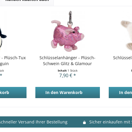
 - Plüsch-Tux
Schlüsselanhänger - Plüsch-
Schlüssel
nguin
Schwein Glitz & Glamour
ück
Inhalt
1 Stück
 *
7,90 € *
korb
In den
Warenkorb
In den
schneller Versand Ihrer Bestellung
Sicher einkaufen mit