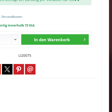
l. Versandkosten
rtig innerhalb 72 Std.
In den
Warenkorb
LI20075