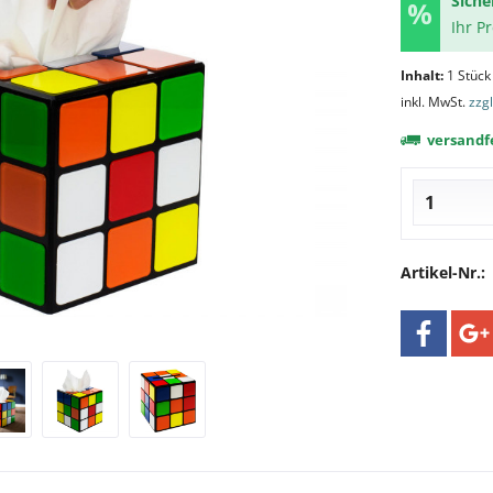
Siche
Ihr P
Inhalt:
1 Stück
inkl. MwSt.
zzg
versandfe
Artikel-Nr.: