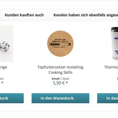
Kunden kauften auch
Kunden haben sich ebenfalls ange
inge
Topfuntersetzer Installing
Thermo
Cooking Skills
ück
Inhalt
1 Stück
 *
5,90 € *
korb
In den
Warenkorb
In den