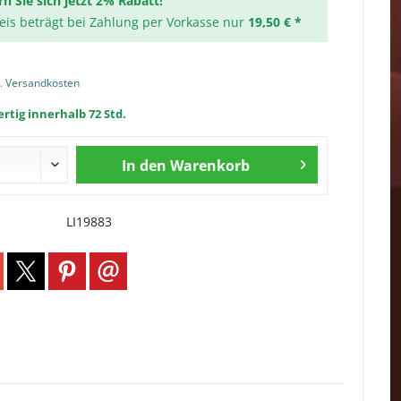
rn Sie sich jetzt 2% Rabatt!
reis beträgt bei Zahlung per Vorkasse nur
19,50 € *
l. Versandkosten
rtig innerhalb 72 Std.
In den
Warenkorb
LI19883