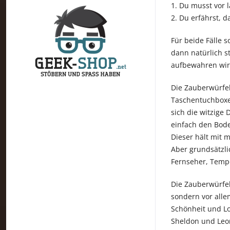
1. Du musst vor 
2. Du erfährst, d
Für beide Fälle 
dann natürlich s
aufbewahren wirs
Die Zauberwürfel
Taschentuchboxe
sich die witzige 
einfach den Bode
Dieser hält mit 
Aber grundsätzlic
Fernseher, Tempe
Die Zauberwürfel
sondern vor alle
Schönheit und Log
Sheldon und Leon