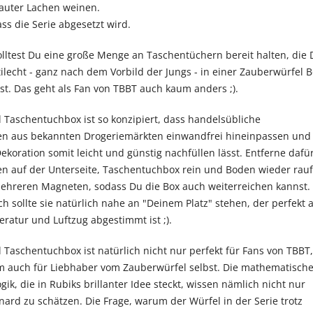
lauter Lachen weinen.
ass die Serie abgesetzt wird.
solltest Du eine große Menge an Taschentüchern bereit halten, die
tilecht - ganz nach dem Vorbild der Jungs - in einer Zauberwürfel 
t. Das geht als Fan von TBBT auch kaum anders ;).
 Taschentuchbox ist so konzipiert, dass handelsübliche
n aus bekannten Drogeriemärkten einwandfrei hineinpassen und
Dekoration somit leicht und günstig nachfüllen lässt. Entferne dafü
n auf der Unterseite, Taschentuchbox rein und Boden wieder rauf
mehreren Magneten, sodass Du die Box auch weiterreichen kannst.
h sollte sie natürlich nahe an "Deinem Platz" stehen, der perfekt 
ratur und Luftzug abgestimmt ist ;).
 Taschentuchbox ist natürlich nicht nur perfekt für Fans von TBBT,
m auch für Liebhaber vom Zauberwürfel selbst. Die mathematisch
ik, die in Rubiks brillanter Idee steckt, wissen nämlich nicht nur
ard zu schätzen. Die Frage, warum der Würfel in der Serie trotz