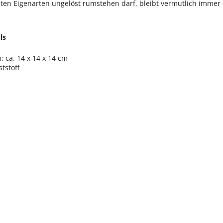
en Eigenarten ungelöst rumstehen darf, bleibt vermutlich immer 
ls
 ca. 14 x 14 x 14 cm
tstoff