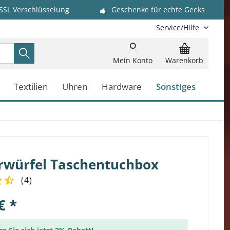
 SSL Verschlüsselung
Geschenke für echte Geeks
Service/Hilfe
Mein Konto
Warenkorb
Textilien
Uhren
Hardware
Sonstiges
rwürfel Taschentuchbox
(
4
)
€ *