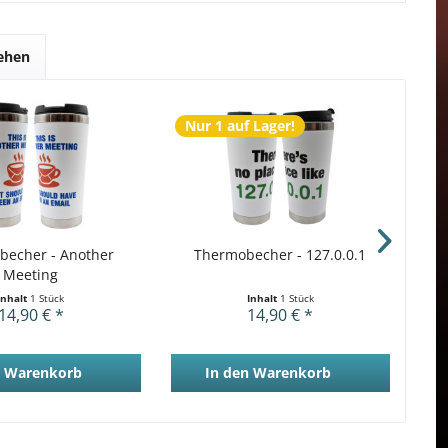
sehen
Nur 1 auf Lager!
becher - Another
Thermobecher - 127.0.0.1
St
Meeting
Inhalt
1 Stück
Inhalt
1 Stück
14,90 € *
14,90 € *
Warenkorb
In den
Warenkorb