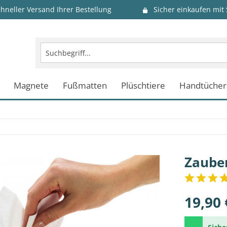
chneller Versand Ihrer Bestellung
Sicher einkaufen mit
Magnete
Fußmatten
Plüschtiere
Handtücher
Zaube
19,90 