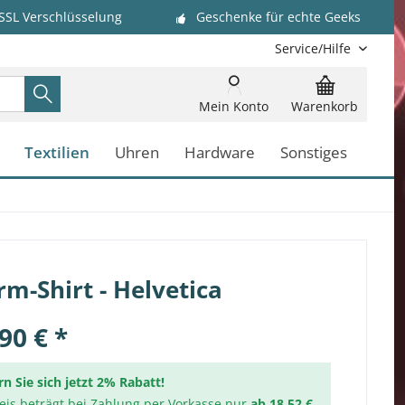
 SSL Verschlüsselung
Geschenke für echte Geeks
Service/Hilfe
Mein Konto
Warenkorb
Textilien
Uhren
Hardware
Sonstiges
m-Shirt - Helvetica
90 € *
rn Sie sich jetzt 2% Rabatt!
reis beträgt bei Zahlung per Vorkasse nur
ab 18,52 €