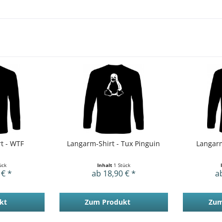
t - WTF
Langarm-Shirt - Tux Pinguin
Langarm
ück
Inhalt
1 Stück
 € *
ab 18,90 € *
a
kt
Zum Produkt
Zum