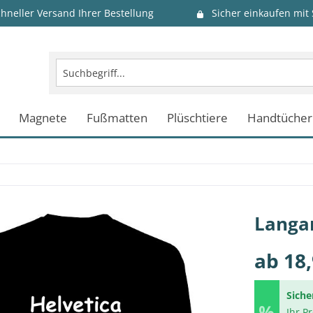
chneller Versand Ihrer Bestellung
Sicher einkaufen mit
Magnete
Fußmatten
Plüschtiere
Handtücher
Langar
ab 18,
Siche
Ihr P