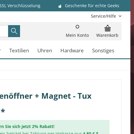
 SSL Verschlüsselung
Geschenke für echte Geeks
Service/Hilfe
Mein Konto
Warenkorb
r
Textilien
Uhren
Hardware
Sonstiges
enöffner + Magnet - Tux
 *
rn Sie sich jetzt 2% Rabatt!
reis beträgt bei Zahlung per Vorkasse nur
4,80 € *