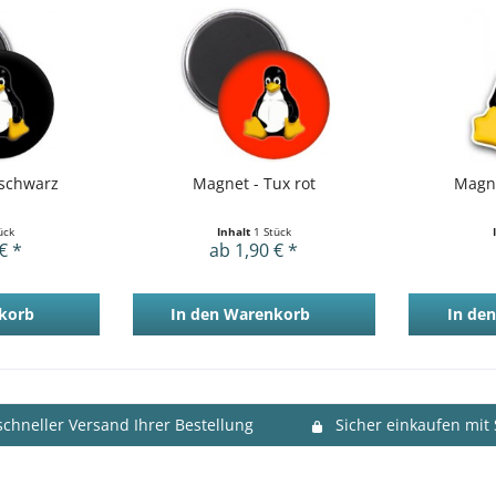
 schwarz
Magnet - Tux rot
Magne
ück
Inhalt
1 Stück
€ *
ab 1,90 € *
korb
In den
Warenkorb
In den
schneller Versand Ihrer Bestellung
Sicher einkaufen mit