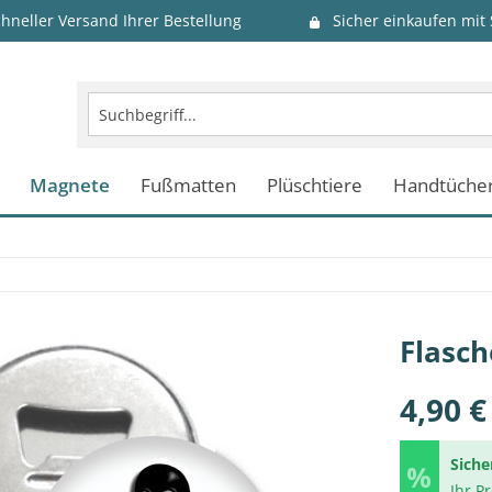
chneller Versand Ihrer Bestellung
Sicher einkaufen mit
Magnete
Fußmatten
Plüschtiere
Handtüche
Flasch
4,90 €
Siche
Ihr P