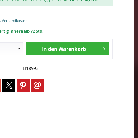
l. Versandkosten
rtig innerhalb 72 Std.
In den
Warenkorb
LI18993