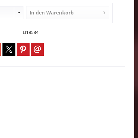
In den
Warenkorb
LI18584