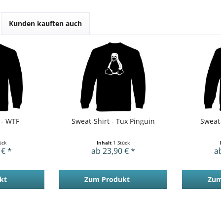
Kunden kauften auch
 - WTF
Sweat-Shirt - Tux Pinguin
Sweat-
ück
Inhalt
1 Stück
 € *
ab 23,90 € *
a
kt
Zum Produkt
Zum