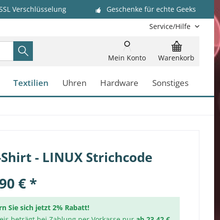
 SSL Verschlüsselung
Geschenke für echte Geeks
Service/Hilfe
Mein Konto
Warenkorb
Textilien
Uhren
Hardware
Sonstiges
Shirt - LINUX Strichcode
90 € *
rn Sie sich jetzt 2% Rabatt!
reis beträgt bei Zahlung per Vorkasse nur
ab 23,42 €