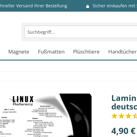
chneller Versand Ihrer Bestellung
Sicher einkaufen mit
Magnete
Fußmatten
Plüschtiere
Handtücher
Lamini
deutsc
4,90 €