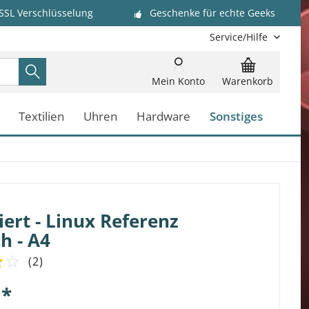
 SSL Verschlüsselung
Geschenke für echte Geeks
Service/Hilfe
Mein Konto
Warenkorb
Textilien
Uhren
Hardware
Sonstiges
ert - Linux Referenz
h - A4
(
2
)
 *