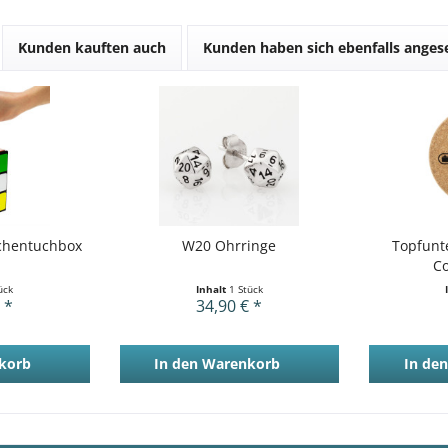
Kunden kauften auch
Kunden haben sich ebenfalls ange
chentuchbox
W20 Ohrringe
Topfunte
Co
ück
Inhalt
1 Stück
 *
34,90 € *
korb
In den
Warenkorb
In den