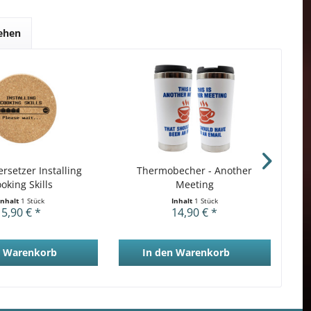
sehen
Nu
rsetzer Installing
Thermobecher - Another
oking Skills
Meeting
Inhalt
1 Stück
Inhalt
1 Stück
5,90 € *
14,90 € *
Warenkorb
In den
Warenkorb