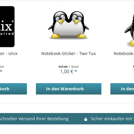
er - Unix
Notebook-Sticker - Two Tux
Notebook-
ück
Inhalt
1 Stück
 *
1,00 € *
korb
In den
Warenkorb
In den
schneller Versand Ihrer Bestellung
Sicher einkaufen mit