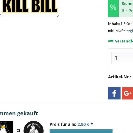
Siche
Ihr P
Inhalt:
1 Stück
inkl. MwSt.
zzg
versandfe
Artikel-Nr.:
ammen gekauft
Preis für alle:
2,90 €
*