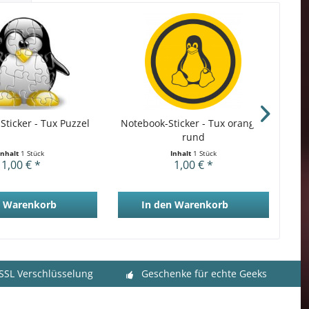
Sticker - Tux Puzzel
Notebook-Sticker - Tux orange -
N
rund
Inhalt
1 Stück
Inhalt
1 Stück
1,00 € *
1,00 € *
Warenkorb
In den
Warenkorb
 SSL Verschlüsselung
Geschenke für echte Geeks