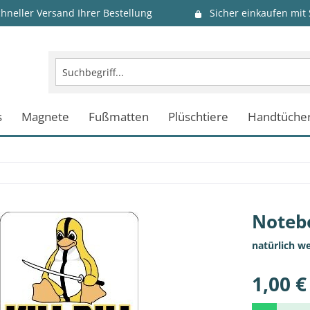
chneller Versand Ihrer Bestellung
Sicher einkaufen mit
s
Magnete
Fußmatten
Plüschtiere
Handtüche
Notebo
natürlich w
1,00 €