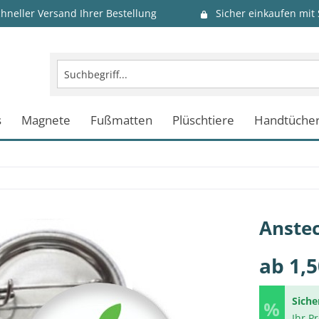
chneller Versand Ihrer Bestellung
Sicher einkaufen mit
s
Magnete
Fußmatten
Plüschtiere
Handtüche
Anstec
ab 1,5
Siche
Ihr P