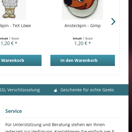
kpin - TeX Löwe
Ansteckpin - Gimp
An
Inhalt
1 Stück
Inhalt
1 Stück
1,20 € *
1,20 € *
Warenkorb
In den
Warenkorb
 SSL Verschlüsselung
Geschenke für echte Geeks
Service
Für Unterstützung und Beratung stehen wir Ihnen
jederzeit zur Verfügung. Kontaktieren Sie einfach per E-