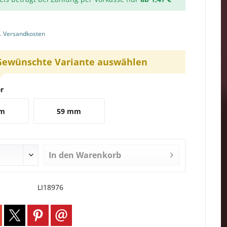
l. Versandkosten
Gewünschte Variante auswählen
r
mm
59 mm
In den
Warenkorb
LI18976