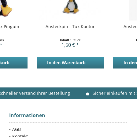
ux Pinguin
Ansteckpin - Tux Kontur
Anstec
ück
Inhalt
1 Stück
 *
1,50 € *
korb
In den
Warenkorb
In den
schneller Versand Ihrer Bestellung
Sicher einkaufen mit
Informationen
AGB
Kontakt