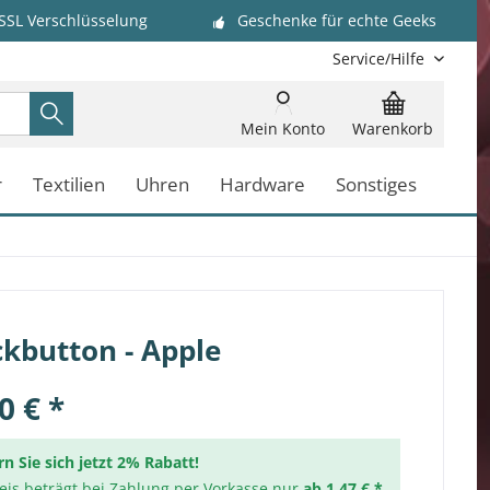
 SSL Verschlüsselung
Geschenke für echte Geeks
Service/Hilfe
Mein Konto
Warenkorb
r
Textilien
Uhren
Hardware
Sonstiges
kbutton - Apple
0 € *
rn Sie sich jetzt 2% Rabatt!
reis beträgt bei Zahlung per Vorkasse nur
ab 1,47 € *