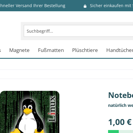
chneller Versand Ihrer Bestellung
Sicher einkaufen mit
s
Magnete
Fußmatten
Plüschtiere
Handtüche
Notebo
natürlich w
1,00 €