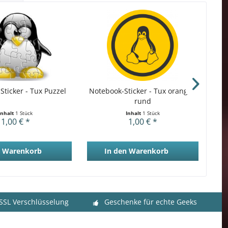
Sticker - Tux Puzzel
Notebook-Sticker - Tux orange -
N
rund
Inhalt
1 Stück
Inhalt
1 Stück
1,00 € *
1,00 € *
Warenkorb
In den
Warenkorb
 SSL Verschlüsselung
Geschenke für echte Geeks