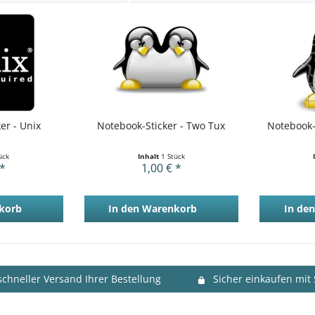
er - Unix
Notebook-Sticker - Two Tux
Notebook-
ück
Inhalt
1 Stück
 *
1,00 € *
korb
In den
Warenkorb
In den
schneller Versand Ihrer Bestellung
Sicher einkaufen mit