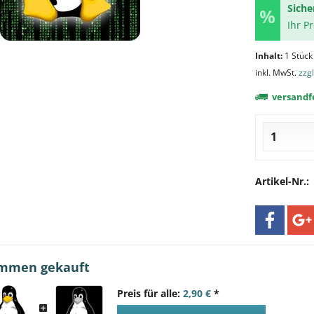
Siche
Ihr P
Inhalt:
1 Stück
inkl. MwSt.
zzg
versandfe
Artikel-Nr.:
ammen gekauft
Preis für alle:
2,90 €
*